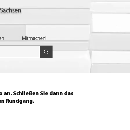
 Sachsen
en
Mitmachen!
o an. Schließen Sie dann das
ren Rundgang.