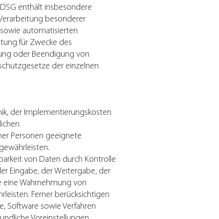
DSG enthält insbesondere
 Verarbeitung besonderer
sowie automatisierten
eitung für Zwecke des
hrung oder Beendigung von
nschutzgesetze der einzelnen
nik, der Implementierungskosten
lichen
cher Personen geeignete
gewährleisten.
barkeit von Daten durch Kontrolle
der Eingabe, der Weitergabe, der
 die eine Wahrnehmung von
leisten. Ferner berücksichtigen
, Software sowie Verfahren
ndliche Voreinstellungen.