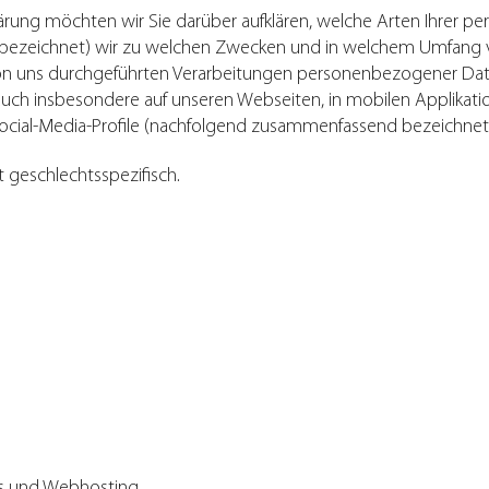
ärung möchten wir Sie darüber aufklären, welche Arten Ihrer
“ bezeichnet) wir zu welchen Zwecken und in welchem Umfang v
e von uns durchgeführten Verarbeitungen personenbezogener D
auch insbesondere auf unseren Webseiten, in mobilen Applikati
Social-Media-Profile (nachfolgend zusammenfassend bezeichnet 
t geschlechtsspezifisch.
es und Webhosting