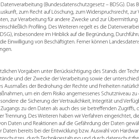
 Datenverarbeitung (Bundesdatenschutzgesetz – BDSG). Das B
uskunft, zum Recht auf Löschung, zum Widerspruchsrecht, zur
n, zur Verarbeitung für andere Zwecke und zur Übermittlung 
einschließlich Profiling. Des Weiteren regelt es die Datenverarb
 BDSG), insbesondere im Hinblick auf die Begründung, Durchfü
 die Einwilligung von Beschäftigten. Ferner können Landesdate
ngen.
tzlichen Vorgaben unter Berücksichtigung des Stands der Tech
tände und der Zwecke der Verarbeitung sowie der unterschied
 des Ausmaßes der Bedrohung der Rechte und Freiheiten natürli
Maßnahmen, um ein dem Risiko angemessenes Schutzniveau zu 
ere die Sicherung der Vertraulichkeit, Integrität und Verfüg
Zugangs zu den Daten als auch des sie betreffenden Zugriffs, 
rer Trennung. Des Weiteren haben wir Verfahren eingerichtet,
von Daten und Reaktionen auf die Gefährdung der Daten gewähr
Daten bereits bei der Entwicklung bzw. Auswahl von Hardware
nschutzes, durch Technikgestaltung und durch datenschutzfreu