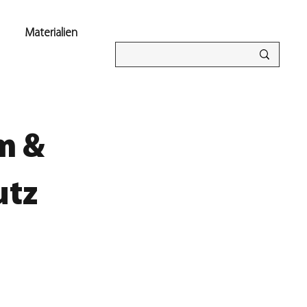
Materialien
m &
utz