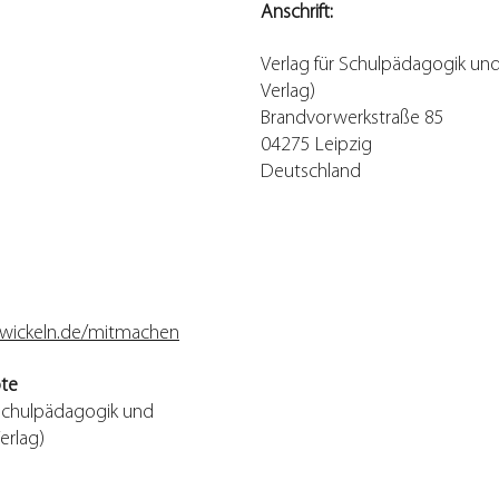
Anschrift:
V
erlag für Schulpädagogik un
Verlag)
Brandvorwerkstraße 85
04275 Leipzig
Deutschland
wickeln.de/mitmachen
ote
r Schulpädagogik und
erlag)