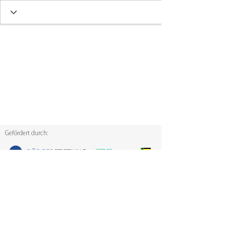
Gefördert durch:
Der Ideenwettbewerb Sächsische Mitmach-Fonds
wurde von der Sächsischen Staatsregierung initiiert.
Diese Maßnahme wird mitfinanziert durch
Steuermittel auf der Grundlage des von den
Abgeordneten des Sächsischen Landtags