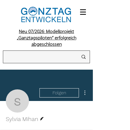
Neu 07/2026: Modellprojekt
„Ganztagspiloten“ erfolgreich
abgeschlossen
Weitere Optionen
Folgen
Sylvia Mihan
Autor
Sylvia Mihan