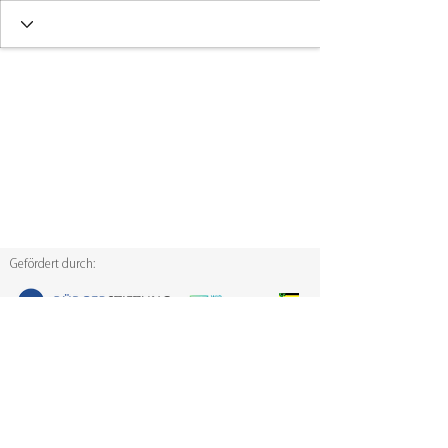
Gefördert durch:
Der Ideenwettbewerb Sächsische Mitmach-Fonds
wurde von der Sächsischen Staatsregierung initiiert.
Diese Maßnahme wird mitfinanziert durch
Steuermittel auf der Grundlage des von den
Abgeordneten des Sächsischen Landtags