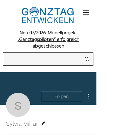
Neu 07/2026: Modellprojekt
„Ganztagspiloten“ erfolgreich
abgeschlossen
Weitere Optionen
Folgen
Sylvia Mihan
Autor
Sylvia Mihan