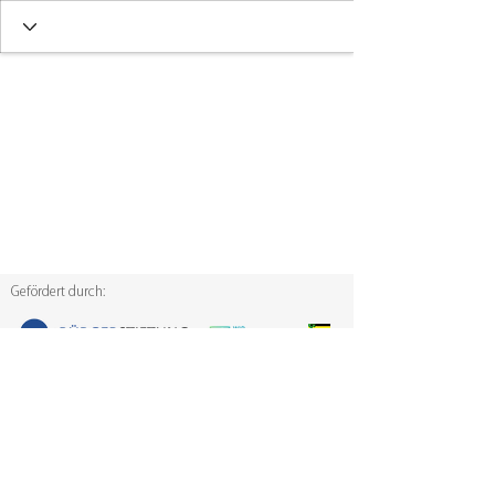
Gefördert durch:
Der Ideenwettbewerb Sächsische Mitmach-Fonds
wurde von der Sächsischen Staatsregierung initiiert.
Diese Maßnahme wird mitfinanziert durch
Steuermittel auf der Grundlage des von den
Abgeordneten des Sächsischen Landtags