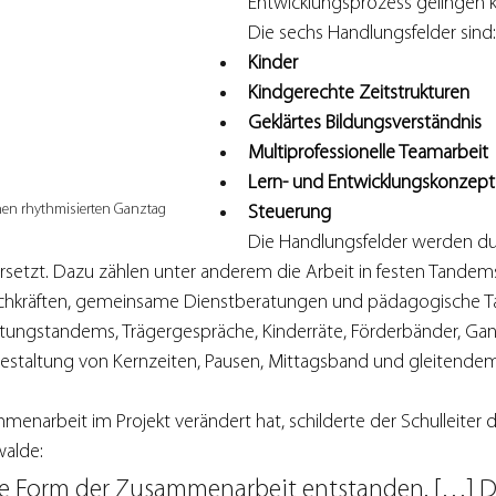
Entwicklungsprozess gelingen 
Die sechs Handlungsfelder sind:
Kinder
Kindgerechte Zeitstrukturen
Geklärtes Bildungsverständnis
Multiprofessionelle Teamarbeit
Lern- und Entwicklungskonzept
inen rhythmisierten Ganztag
Steuerung
Die Handlungsfelder werden du
rsetzt. Dazu zählen unter anderem die Arbeit in festen Tandems
hkräften, gemeinsame Dienstberatungen und pädagogische Ta
tungstandems, Trägergespräche, Kinderräte, Förderbänder, Ga
estaltung von Kernzeiten, Pausen, Mittagsband und gleitende
menarbeit im Projekt verändert hat, schilderte der Schulleiter d
alde:
eue Form der Zusammenarbeit entstanden. […] Da