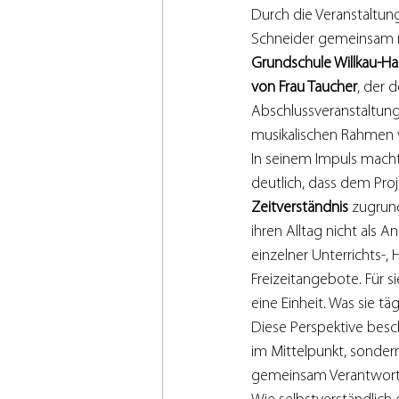
Durch die Veranstaltun
Schneider gemeinsam 
Grundschule Willkau-Ha
von Frau Taucher
, der d
Abschlussveranstaltun
musikalischen Rahmen v
In seinem Impuls mach
deutlich, dass dem Proj
Zeitverständnis
 zugrund
ihren Alltag nicht als 
einzelner Unterrichts-, 
Freizeitangebote. Für s
eine Einheit. Was sie tä
Diese Perspektive besc
im Mittelpunkt, sonder
gemeinsam Verantwortu