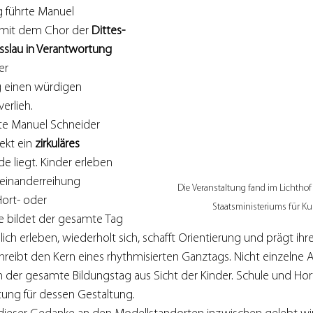
g führte Manuel 
mit dem Chor der 
Dittes-
sslau in Verantwortung 
er 
g einen würdigen 
erlieh.
te Manuel Schneider 
ekt ein 
zirkuläres 
e liegt. Kinder erleben 
Aneinanderreihung 
Die Veranstaltung fand im Lichthof
Hort- oder 
Staatsministeriums für Kul
ie bildet der gesamte Tag 
glich erleben, wiederholt sich, schafft Orientierung und prägt ihr
hreibt den Kern eines rhythmisierten Ganztags. Nicht einzelne
n der gesamte Bildungstag aus Sicht der Kinder. Schule und H
ng für dessen Gestaltung.