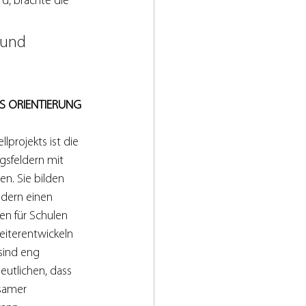
d, brachte die 
 und 
 ORIENTIERUNG 
lprojekts ist die 
sfeldern mit 
n. Sie bilden 
dern einen 
n für Schulen 
eiterentwickeln 
sind eng 
eutlichen, dass 
samer 