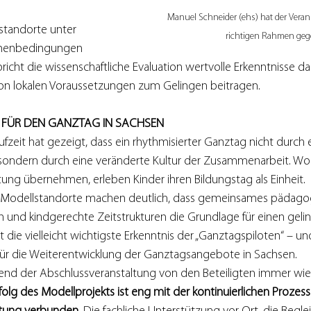
Manuel Schneider (ehs) hat der Veran
standorte unter 
richtigen Rahmen ge
hmenbedingungen 
richt die wissenschaftliche Evaluation wertvolle Erkenntnisse da
on lokalen Voraussetzungen zum Gelingen beitragen.
S FÜR DEN GANZTAG IN SACHSEN
aufzeit hat gezeigt, dass ein rhythmisierter Ganztag nicht durch 
ondern durch eine veränderte Kultur der Zusammenarbeit. Wo 
g übernehmen, erleben Kinder ihren Bildungstag als Einheit.
lf Modellstandorte machen deutlich, dass gemeinsames pädagog
on und kindgerechte Zeitstrukturen die Grundlage für einen ge
t die vielleicht wichtigste Erkenntnis der „Ganztagspiloten“ – un
ür die Weiterentwicklung der Ganztagsangebote in Sachsen.
end der Abschlussveranstaltung von den Beteiligten immer wie
folg des Modellprojekts ist eng mit der kontinuierlichen Prozes