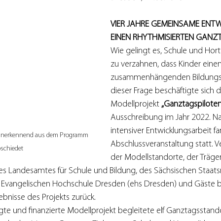
VIER JAHRE GEMEINSAME ENT
EINEN RHYTHMISIERTEN GANZ
Wie gelingt es, Schule und Hort
zu verzahnen, dass Kinder einen
zusammenhängenden Bildungst
dieser Frage beschäftigte sich d
Modellprojekt 
„Ganztagspiloten
Ausschreibung im Jahr 2022. Na
intensiver Entwicklungsarbeit fa
 anerkennend aus dem Programm 
Abschlussveranstaltung statt. V
bschiedet
der Modellstandorte, der Träger
 Landesamtes für Schule und Bildung, des Sächsischen Staatsm
 Evangelischen Hochschule Dresden (ehs Dresden) und Gäste bl
bnisse des Projekts zurück.
e und finanzierte Modellprojekt begleitete elf Ganztagsstando