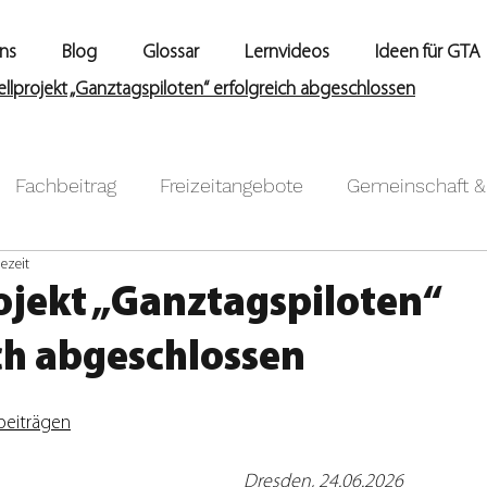
ns
Blog
Glossar
Lernvideos
Ideen für GTA
lprojekt „Ganztagspiloten“ erfolgreich abgeschlossen
Fachbeitrag
Freizeitangebote
Gemeinschaft & 
ezeit
en & Lernzeiten
Kooperation
News
Rhythm
ojekt „Ganztagspiloten“
ch abgeschlossen
Organisation & Verwaltung
Personaldimension
gbeiträgen
Dresden, 24.06.2026