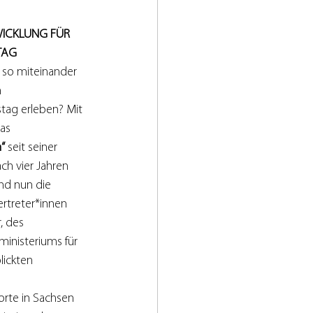
WICKLUNG FÜR 
TAG
 so miteinander 
 
ag erleben? Mit 
as 
“
 seit seiner 
ch vier Jahren 
nd nun die 
ertreter*innen 
, des 
inisteriums für 
ickten 
rte in Sachsen 