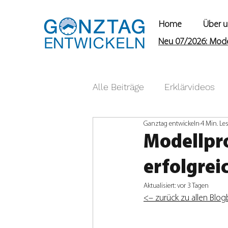
Home
Über u
Neu 07/2026: Model
Alle Beiträge
Erklärvideos
Ganztag entwickeln
4 Min. Les
Grundlagen
Hausaufgab
Modellpr
erfolgrei
Unterricht & Lernkultur
Aktualisiert:
vor 3 Tagen
<– zurück zu allen Blo