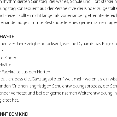
 rhythmisierten Ganztag. Ziel war es, Schule und Hort stärker m
ungstag konsequent aus der Perspektive der Kinder zu gestalte
 Freizeit sollten nicht länger als voneinander getrennte Berei
ufeinander abgestimmte Bestandteile eines gemeinsamen Tages
CHWEITE
nen vier Jahre zeigt eindrucksvoll, welche Dynamik das Projekt e
te
te Kinder
rkräfte
 Fachkräfte aus den Horten
tlich, dass die „Ganztagspiloten“ weit mehr waren als ein wiss
anden für einen langfristigen Schulentwicklungsprozess, der Sc
ander vernetzt und bei der gemeinsamen Weiterentwicklung ihr
eitet hat.
NNT BEIM KIND