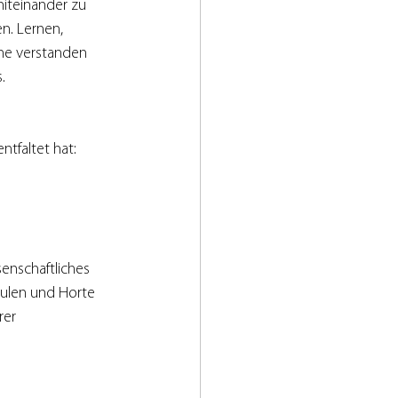
iteinander zu 
n. Lernen, 
che verstanden 
.
ntfaltet hat:
enschaftliches 
hulen und Horte 
er 