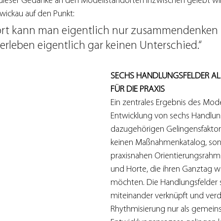
 dieser Gedanke an den Modellstandorten inzwischen gelebt wir
wickau auf den Punkt:
ort kann man eigentlich nur zusammendenken
erleben eigentlich gar keinen Unterschied.“
SECHS HANDLUNGSFELDER ALS
FÜR DIE PRAXIS
Ein zentrales Ergebnis des Model
Entwicklung von sechs Handlung
dazugehörigen Gelingensfaktore
keinen Maßnahmenkatalog, son
praxisnahen Orientierungsrahme
und Horte, die ihren Ganztag w
möchten. Die Handlungsfelder 
miteinander verknüpft und verd
Rhythmisierung nur als gemein