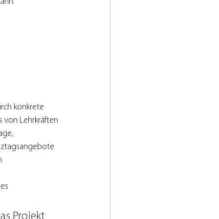
kann.
rch konkrete 
 von Lehrkräften 
ge, 
nztagsangebote 
m 
es 
s Projekt 