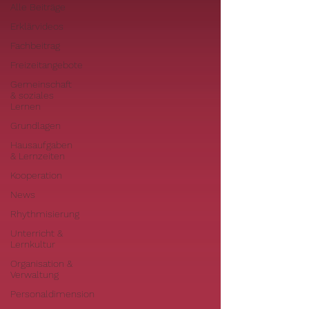
Alle Beiträge
Erklärvideos
Fachbeitrag
Freizeitangebote
Gemeinschaft
& soziales
Lernen
Grundlagen
Hausaufgaben
& Lernzeiten
Kooperation
News
Rhythmisierung
Unterricht &
Lernkultur
Organisation &
Verwaltung
Personaldimension