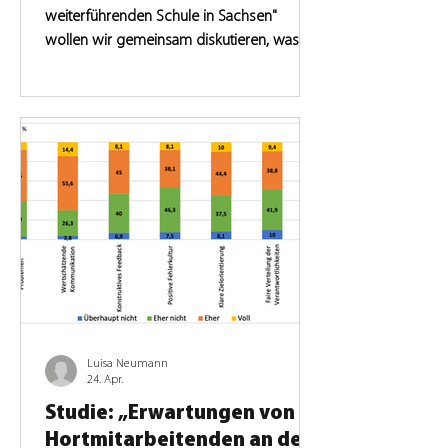
weiterführenden Schule in Sachsen"
wollen wir gemeinsam diskutieren, was
einen gelingenden Ganztag für
Jugendliche ausmacht und wie junge
Menschen zur aktiven Teilnahme am
Ganztag motiviert werden können.
Luisa Neumann
24. Apr.
Studie: „Erwartungen von
Hortmitarbeitenden an den