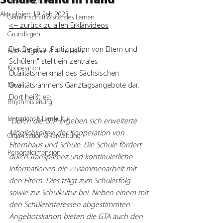
Schule Hand in Hand
Freizeitangebote
Aktualisiert:
19. Feb. 2023
Gemeinschaft & soziales Lernen
<– zurück zu allen Erklärvideos
Grundlagen
Der Bereich "Partizipation von Eltern und 
Hausaufgaben & Lernzeiten
Schülern" stellt ein zentrales 
Kooperation
Qualitätsmerkmal des Sächsischen 
News
Qualitätsrahmens Ganztagsangebote dar. 
Dort heißt es:
Rhythmisierung
Unterricht & Lernkultur
"
Durch die GTA ergeben sich erweiterte 
Möglichkeiten der Kooperation von 
Organisation & Verwaltung
Elternhaus und Schule. Die Schule fördert 
Personaldimension
durch Transparenz und kontinuierliche 
Informationen die Zusammenarbeit mit 
den Eltern. Dies trägt zum Schulerfolg 
sowie zur Schulkultur bei. Neben einem mit 
den Schülerinteressen abgestimmten 
Angebotskanon bieten die GTA auch den 