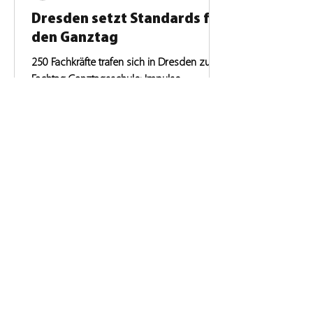
Dresden setzt Standards für
den Ganztag
250 Fachkräfte trafen sich in Dresden zum
Fachtag Ganztagsschule: Impulse,
Praxisbeispiele und Austausch für
gelingende Zusammenarbeit.