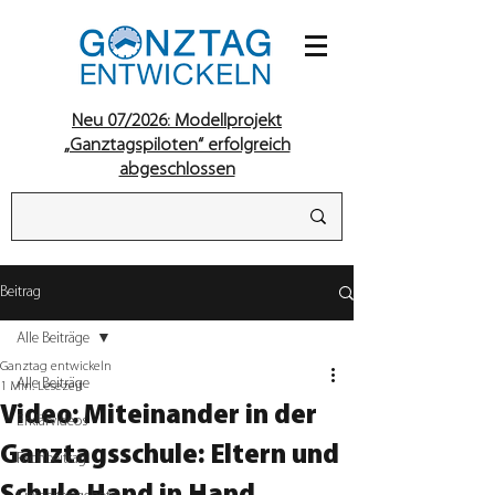
Neu 07/2026: Modellprojekt
„Ganztagspiloten“ erfolgreich
abgeschlossen
Beitrag
Alle Beiträge
Ganztag entwickeln
Alle Beiträge
1 Min. Lesezeit
Video: Miteinander in der
Erklärvideos
Ganztagsschule: Eltern und
Fachbeitrag