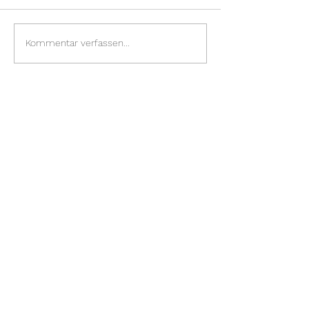
Kommentar verfassen...
Neu im Blog: