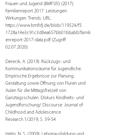
Frauen und Jugend (BMFSFJ) (2017): 
Familienreport 2017. Leistungen. 
Wirkungen. Trends. URL: 
https://www.bmfsfj.de/blob/119524/f5 
1728a14e3c91c3d8ea657bb01bbab0/famili
enreport-2017-data.pdf (Zugriff: 
02.07.2020). 
Derecik, A. (2019): Rückzugs- und 
Kommunikationsräume für Jugendliche. 
Empirische Ergebnisse zur Planung, 
Gestaltung sowie Öffnung von Fluren und 
Aulen für die Mittagsfreizeit von 
Ganztagsschulen. Diskurs Kindheits- und 
Jugendforschung/ Discourse. Journal of 
Childhood and Adolescence 
Research.1/2019, S. 39-54.
Helm, N. S. (2009): Lehrerausbildung und 