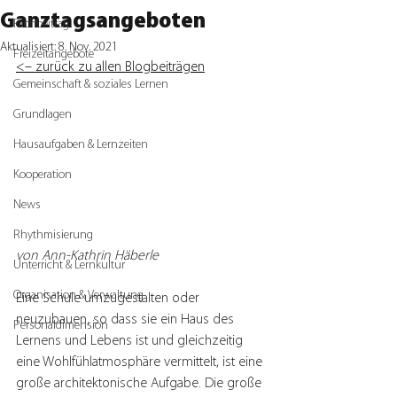
Ganztagsangeboten
Fachbeitrag
Aktualisiert:
8. Nov. 2021
Freizeitangebote
<– zurück zu allen Blogbeiträgen
Gemeinschaft & soziales Lernen
Grundlagen
Hausaufgaben & Lernzeiten
Kooperation
News
Rhythmisierung
von Ann-Kathrin Häberle
Unterricht & Lernkultur
Organisation & Verwaltung
Eine Schule umzugestalten oder 
neuzubauen, so dass sie ein Haus des 
Personaldimension
Lernens und Lebens ist und gleichzeitig 
eine Wohlfühlatmosphäre vermittelt, ist eine 
große architektonische Aufgabe. Die große 