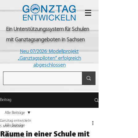
Ein Unterstützungssystem für Schulen
mit Ganztagsangeboten in Sachsen
Neu 07/2026: Modellprojekt
„Ganztagspiloten“ erfolgreich
abgeschlossen
Beitrag
Alle Beiträge
Ganztag entwickeln
Alle Beiträge
5 Min. Lesezeit
Räume in einer Schule mit
Erklärvideos