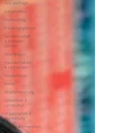
Alle Beiträge
Erklärvideos
Fachbeitrag
Freizeitangebote
Gemeinschaft
& soziales
Lernen
Grundlagen
Hausaufgaben
& Lernzeiten
Kooperation
News
Rhythmisierung
Unterricht &
Lernkultur
Organisation &
Verwaltung
Personaldimension