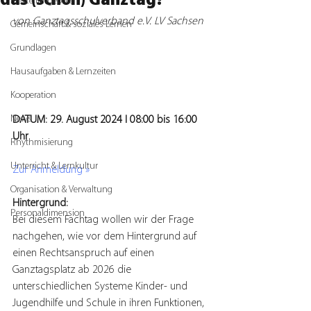
das (schon) Ganztag?
Freizeitangebote
von Ganztagsschulverband e.V. LV Sachsen
Gemeinschaft & soziales Lernen
Grundlagen
Hausaufgaben & Lernzeiten
Kooperation
News
DATUM: 29. August 2024 I 08:00 bis 16:00 
Uhr
Rhythmisierung
Unterricht & Lernkultur
Zur Anmeldung »
Organisation & Verwaltung
Hintergrund:
Personaldimension
Bei diesem Fachtag wollen wir der Frage 
nachgehen, wie vor dem Hintergrund auf 
einen Rechtsanspruch auf einen 
Ganztagsplatz ab 2026 die 
unterschiedlichen Systeme Kinder- und 
Jugendhilfe und Schule in ihren Funktionen, 