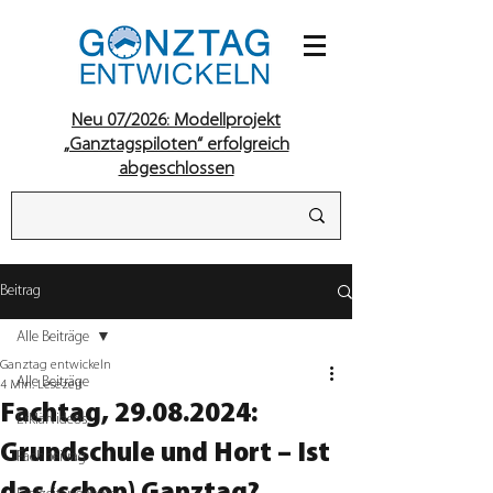
Neu 07/2026: Modellprojekt
„Ganztagspiloten“ erfolgreich
abgeschlossen
Beitrag
Alle Beiträge
Ganztag entwickeln
Alle Beiträge
4 Min. Lesezeit
Fachtag, 29.08.2024:
Erklärvideos
Grundschule und Hort – Ist
Fachbeitrag